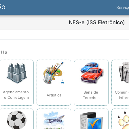
ÃO
Servi
NFS-e (ISS Eletrônico)
 116